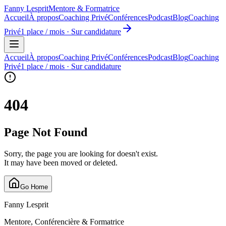
Fanny Lesprit
Mentore & Formatrice
Accueil
À propos
Coaching Privé
Conférences
Podcast
Blog
Coaching
Privé
1 place / mois · Sur candidature
Accueil
À propos
Coaching Privé
Conférences
Podcast
Blog
Coaching
Privé
1 place / mois · Sur candidature
404
Page Not Found
Sorry, the page you are looking for doesn't exist.
It may have been moved or deleted.
Go Home
Fanny Lesprit
Mentore, Conférencière & Formatrice