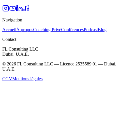
Navigation
Accueil
À propos
Coaching Privé
Conférences
Podcast
Blog
Contact
FL Consulting LLC
Dubai, U.A.E.
©
2026
FL Consulting LLC — Licence 2535589.01 — Dubai,
U.A.E.
CGV
Mentions légales